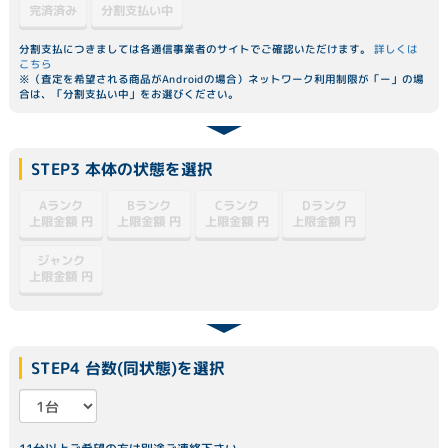
分割支払い中
完済済み
分割支払につきましては各通信事業者のサイトでご確認いただけます。
詳しくは
こちら
※（査定を希望される商品がAndroidの場合）ネットワーク利用制限が「ー」の場
合は、「分割支払い中」をお選びください。
STEP3 本体の状態を選択
Dランク
Aランク
Bランク
Cランク
上限金額
上限金額
上限金額
上限金額
円
円
円
円
ジャンク
上限金額
円
STEP4 台数(同状態)を選択