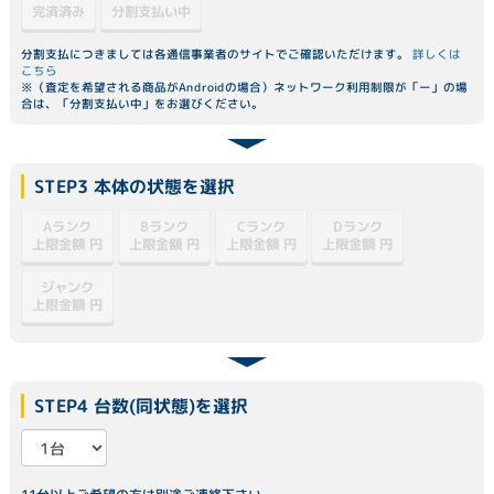
分割支払い中
完済済み
分割支払につきましては各通信事業者のサイトでご確認いただけます。
詳しくは
こちら
※（査定を希望される商品がAndroidの場合）ネットワーク利用制限が「ー」の場
合は、「分割支払い中」をお選びください。
STEP3 本体の状態を選択
Dランク
Aランク
Bランク
Cランク
上限金額
上限金額
上限金額
上限金額
円
円
円
円
ジャンク
上限金額
円
STEP4 台数(同状態)を選択