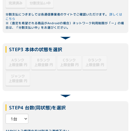
分割支払い中
完済済み
分割支払につきましては各通信事業者のサイトでご確認いただけます。
詳しくは
こちら
※（査定を希望される商品がAndroidの場合）ネットワーク利用制限が「ー」の場
合は、「分割支払い中」をお選びください。
STEP3 本体の状態を選択
Dランク
Aランク
Bランク
Cランク
上限金額
上限金額
上限金額
上限金額
円
円
円
円
ジャンク
上限金額
円
STEP4 台数(同状態)を選択