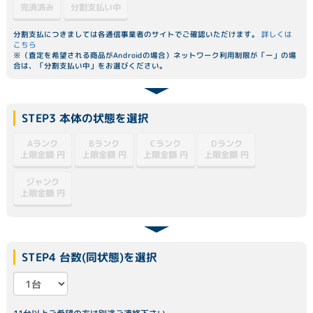
分割支払い中
完済済み
分割支払につきましては各通信事業者のサイトでご確認いただけます。
詳しくは
こちら
※（査定を希望される商品がAndroidの場合）ネットワーク利用制限が「ー」の場
合は、「分割支払い中」をお選びください。
STEP3 本体の状態を選択
Dランク
Aランク
Bランク
Cランク
上限金額
上限金額
上限金額
上限金額
円
円
円
円
ジャンク
上限金額
円
STEP4 台数(同状態)を選択