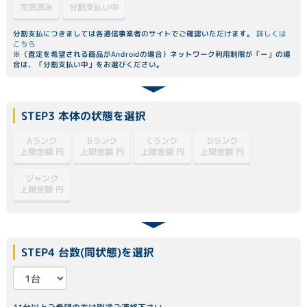
分割支払い中
完済済み
分割支払につきましては各通信事業者のサイトでご確認いただけます。
詳しくは
こちら
※（査定を希望される商品がAndroidの場合）ネットワーク利用制限が「ー」の場
合は、「分割支払い中」をお選びください。
STEP3 本体の状態を選択
Dランク
Aランク
Bランク
Cランク
上限金額
上限金額
上限金額
上限金額
円
円
円
円
ジャンク
上限金額
円
STEP4 台数(同状態)を選択