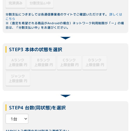
分割支払い中
完済済み
分割支払につきましては各通信事業者のサイトでご確認いただけます。
詳しくは
こちら
※（査定を希望される商品がAndroidの場合）ネットワーク利用制限が「ー」の場
合は、「分割支払い中」をお選びください。
STEP3 本体の状態を選択
Dランク
Aランク
Bランク
Cランク
上限金額
上限金額
上限金額
上限金額
円
円
円
円
ジャンク
上限金額
円
STEP4 台数(同状態)を選択