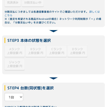
分割支払い中
完済済み
分割支払につきましては各通信事業者のサイトでご確認いただけます。
詳しくは
こちら
※（査定を希望される商品がAndroidの場合）ネットワーク利用制限が「ー」の場
合は、「分割支払い中」をお選びください。
STEP3 本体の状態を選択
Dランク
Aランク
Bランク
Cランク
上限金額
上限金額
上限金額
上限金額
円
円
円
円
ジャンク
上限金額
円
STEP4 台数(同状態)を選択