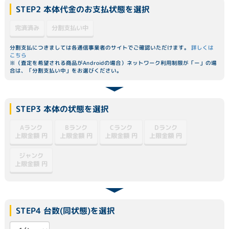
STEP2 本体代金のお支払状態を選択
分割支払い中
完済済み
分割支払につきましては各通信事業者のサイトでご確認いただけます。
詳しくは
こちら
※（査定を希望される商品がAndroidの場合）ネットワーク利用制限が「ー」の場
合は、「分割支払い中」をお選びください。
STEP3 本体の状態を選択
Dランク
Aランク
Bランク
Cランク
上限金額
上限金額
上限金額
上限金額
円
円
円
円
ジャンク
上限金額
円
STEP4 台数(同状態)を選択