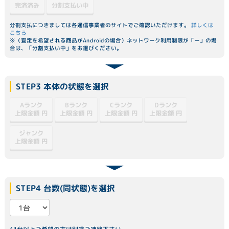
分割支払い中
完済済み
分割支払につきましては各通信事業者のサイトでご確認いただけます。
詳しくは
こちら
※（査定を希望される商品がAndroidの場合）ネットワーク利用制限が「ー」の場
合は、「分割支払い中」をお選びください。
STEP3 本体の状態を選択
Dランク
Aランク
Bランク
Cランク
上限金額
上限金額
上限金額
上限金額
円
円
円
円
ジャンク
上限金額
円
STEP4 台数(同状態)を選択