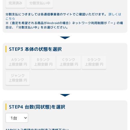
分割支払い中
完済済み
分割支払につきましては各通信事業者のサイトでご確認いただけます。
詳しくは
こちら
※（査定を希望される商品がAndroidの場合）ネットワーク利用制限が「ー」の場
合は、「分割支払い中」をお選びください。
STEP3 本体の状態を選択
Dランク
Aランク
Bランク
Cランク
上限金額
上限金額
上限金額
上限金額
円
円
円
円
ジャンク
上限金額
円
STEP4 台数(同状態)を選択