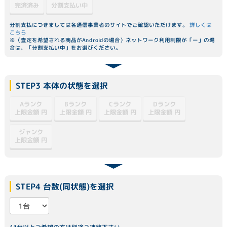
分割支払い中
完済済み
分割支払につきましては各通信事業者のサイトでご確認いただけます。
詳しくは
こちら
※（査定を希望される商品がAndroidの場合）ネットワーク利用制限が「ー」の場
合は、「分割支払い中」をお選びください。
STEP3 本体の状態を選択
Dランク
Aランク
Bランク
Cランク
上限金額
上限金額
上限金額
上限金額
円
円
円
円
ジャンク
上限金額
円
STEP4 台数(同状態)を選択