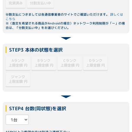
分割支払い中
完済済み
分割支払につきましては各通信事業者のサイトでご確認いただけます。
詳しくは
こちら
※（査定を希望される商品がAndroidの場合）ネットワーク利用制限が「ー」の場
合は、「分割支払い中」をお選びください。
STEP3 本体の状態を選択
Dランク
Aランク
Bランク
Cランク
上限金額
上限金額
上限金額
上限金額
円
円
円
円
ジャンク
上限金額
円
STEP4 台数(同状態)を選択