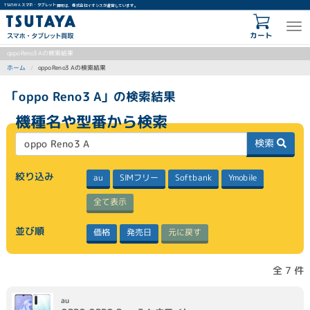
TSUTAYA スマホ・タブレット買取は、株式会社イオシスが運営しています。
カート
oppo Reno3 Aの検索結果
oppo Reno3 Aの検索結果
ホーム
「oppo Reno3 A」の検索結果
機種名や型番から検索
検索
絞り込み
SIMフリー
Softbank
Ymobile
au
全て表示
並び順
元に戻す
発売日
価格
全 7 件
au