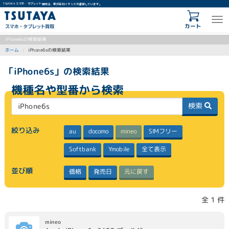
TSUTAYA スマホ・タブレット買取は、株式会社イオシスが運営しています。
カート
iPhone6sの検索結果
iPhone6sの検索結果
ホーム
「iPhone6s」の検索結果
機種名や型番から検索
検索
絞り込み
SIMフリー
docomo
mineo
au
Softbank
全て表示
Ymobile
並び順
元に戻す
発売日
価格
全 1 件
mineo