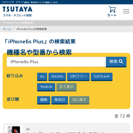
TSUTAYA スマホ・タブレット買取は、株式会社イオシスが運営しています。
カート
iPhone6s Plusの検索結果
iPhone6s Plusの検索結果
ホーム
「iPhone6s Plus」の検索結果
機種名や型番から検索
検索
絞り込み
SIMフリー
Softbank
docomo
au
全て表示
Ymobile
並び順
元に戻す
発売日
価格
全 72 件
au