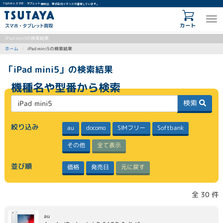
TSUTAYA スマホ・タブレット買取は、株式会社イオシスが運営しています。
カート
iPad mini5の検索結果
iPad mini5の検索結果
ホーム
「iPad mini5」の検索結果
機種名や型番から検索
検索
絞り込み
SIMフリー
Softbank
docomo
au
全て表示
その他
並び順
元に戻す
発売日
価格
全 30 件
au