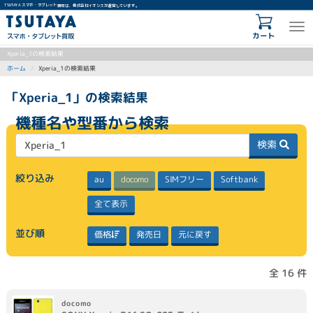
TSUTAYA スマホ・タブレット買取は、株式会社イオシスが運営しています。
カート
Xperia_1の検索結果
Xperia_1の検索結果
ホーム
「Xperia_1」の検索結果
機種名や型番から検索
検索
絞り込み
SIMフリー
Softbank
docomo
au
全て表示
並び順
元に戻す
価格
発売日
全 16 件
docomo