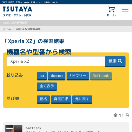
TSUTAYA スマホ・タブレット買取は、株式会社イオシスが運営しています。
カート
Xperia XZの検索結果
Xperia XZの検索結果
ホーム
「Xperia XZ」の検索結果
機種名や型番から検索
検索
絞り込み
SIMフリー
Softbank
docomo
au
全て表示
並び順
発売日
元に戻す
価格
全 11 件
Softbank