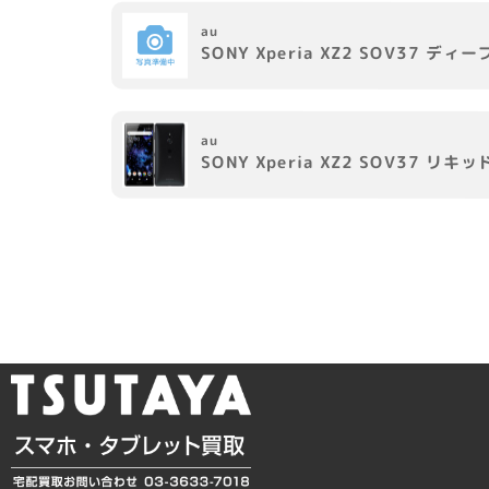
au
SONY
Xperia XZ2 SOV37
ディー
au
SONY
Xperia XZ2 SOV37
リキッ