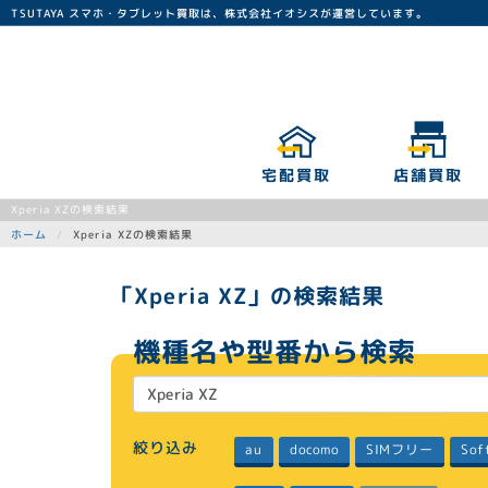
TSUTAYA スマホ・タブレット買取は、株式会社イオシスが運営しています。
宅配買取
店舗買取
Xperia XZの検索結果
Xperia XZの検索結果
ホーム
「Xperia XZ」の検索結果
機種名や型番から検索
絞り込み
SIMフリー
Sof
docomo
au