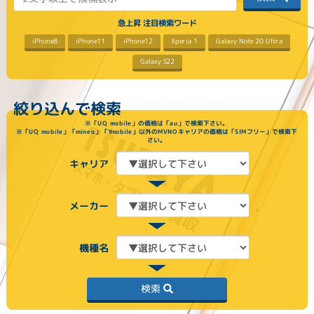
急上昇 注目検索ワード
Galaxy Note 20 Ultra
iPhone11
iPhone12
Xperia 1
iPhone8
Galaxy S22
絞り込んで検索
※「UQ mobile」の価格は「au」で検索下さい。
※「UQ mobile」「mineo」「Ymobile」以外のMVNOキャリアの価格は「SIMフリー」で検索下
さい。
キャリア
メーカー
機種名
検索