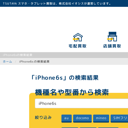
TSUTAYA スマホ・タブレット買取は、株式会社イオシスが運営しています。
宅配買取
店舗買取
iPhone6sの検索結果
iPhone6sの検索結果
ホーム
「iPhone6s」の検索結果
機種名や型番から検索
絞り込み
SIMフ
docomo
mineo
au