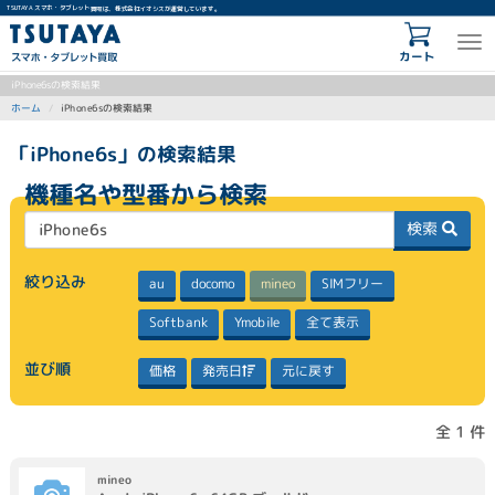
TSUTAYA スマホ・タブレット買取は、株式会社イオシスが運営しています。
カート
iPhone6sの検索結果
iPhone6sの検索結果
ホーム
「iPhone6s」の検索結果
機種名や型番から検索
検索
絞り込み
SIMフリー
docomo
mineo
au
Softbank
全て表示
Ymobile
並び順
発売日
元に戻す
価格
全 1 件
mineo