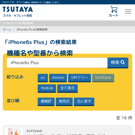
TSUTAYA スマホ・タブレット買取は、株式会社イオシスが運営しています。
カート
iPhone6s Plusの検索結果
iPhone6s Plusの検索結果
ホーム
「iPhone6s Plus」の検索結果
機種名や型番から検索
検索
絞り込み
SIMフリー
Softbank
docomo
au
全て表示
Ymobile
並び順
元に戻す
価格
発売日
全 16 件
Softbank