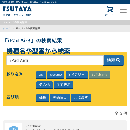
TSUTAYA スマホ・タブレット買取は、株式会社イオシスが運営しています。
カート
iPad Air3の検索結果
iPad Air3の検索結果
ホーム
「iPad Air3」の検索結果
機種名や型番から検索
検索
絞り込み
SIMフリー
Softbank
docomo
au
全て表示
その他
並び順
発売日
元に戻す
価格
全 6 件
Softbank