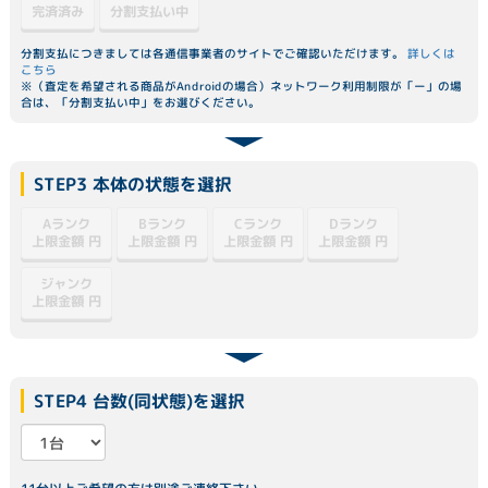
分割支払い中
完済済み
分割支払につきましては各通信事業者のサイトでご確認いただけます。
詳しくは
こちら
※（査定を希望される商品がAndroidの場合）ネットワーク利用制限が「ー」の場
合は、「分割支払い中」をお選びください。
STEP3 本体の状態を選択
Dランク
Aランク
Bランク
Cランク
上限金額
上限金額
上限金額
上限金額
円
円
円
円
ジャンク
上限金額
円
STEP4 台数(同状態)を選択