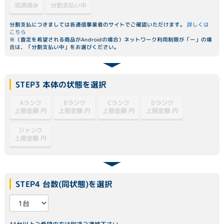
分割支払い中
完済済み
分割支払につきましては各通信事業者のサイトでご確認いただけます。
詳しくは
こちら
※（査定を希望される商品がAndroidの場合）ネットワーク利用制限が「ー」の場
合は、「分割支払い中」をお選びください。
STEP3 本体の状態を選択
Dランク
Aランク
Bランク
Cランク
上限金額
上限金額
上限金額
上限金額
円
円
円
円
ジャンク
上限金額
円
STEP4 台数(同状態)を選択