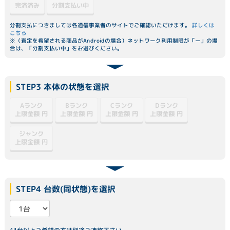
分割支払い中
完済済み
分割支払につきましては各通信事業者のサイトでご確認いただけます。
詳しくは
こちら
※（査定を希望される商品がAndroidの場合）ネットワーク利用制限が「ー」の場
合は、「分割支払い中」をお選びください。
STEP3 本体の状態を選択
Dランク
Aランク
Bランク
Cランク
上限金額
上限金額
上限金額
上限金額
円
円
円
円
ジャンク
上限金額
円
STEP4 台数(同状態)を選択