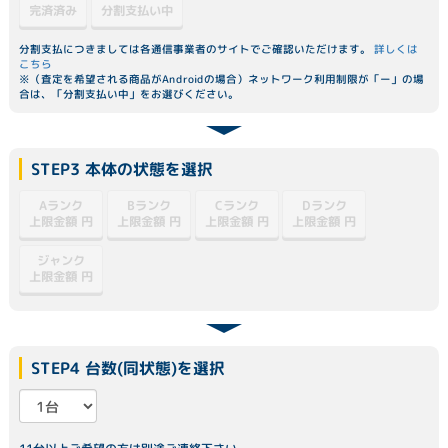
分割支払い中
完済済み
分割支払につきましては各通信事業者のサイトでご確認いただけます。
詳しくは
こちら
※（査定を希望される商品がAndroidの場合）ネットワーク利用制限が「ー」の場
合は、「分割支払い中」をお選びください。
STEP3 本体の状態を選択
Dランク
Aランク
Bランク
Cランク
上限金額
上限金額
上限金額
上限金額
円
円
円
円
ジャンク
上限金額
円
STEP4 台数(同状態)を選択