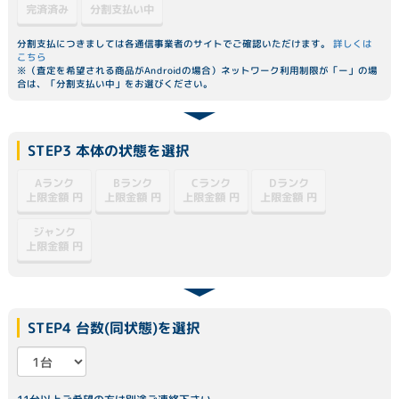
分割支払い中
完済済み
分割支払につきましては各通信事業者のサイトでご確認いただけます。
詳しくは
こちら
※（査定を希望される商品がAndroidの場合）ネットワーク利用制限が「ー」の場
合は、「分割支払い中」をお選びください。
STEP3 本体の状態を選択
Dランク
Aランク
Bランク
Cランク
上限金額
上限金額
上限金額
上限金額
円
円
円
円
ジャンク
上限金額
円
STEP4 台数(同状態)を選択