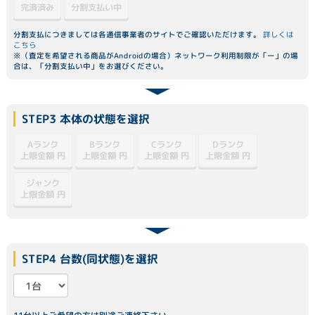
分割支払い中
完済済み
分割支払につきましては各通信事業者のサイトでご確認いただけます。
詳しくは
こちら
※（査定を希望される商品がAndroidの場合）ネットワーク利用制限が「ー」の場
合は、「分割支払い中」をお選びください。
STEP3 本体の状態を選択
Dランク
Aランク
Bランク
Cランク
上限金額
上限金額
上限金額
上限金額
円
円
円
円
ジャンク
上限金額
円
STEP4 台数(同状態)を選択