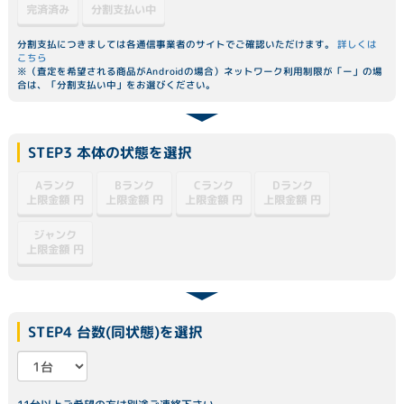
分割支払い中
完済済み
分割支払につきましては各通信事業者のサイトでご確認いただけます。
詳しくは
こちら
※（査定を希望される商品がAndroidの場合）ネットワーク利用制限が「ー」の場
合は、「分割支払い中」をお選びください。
STEP3 本体の状態を選択
Dランク
Aランク
Bランク
Cランク
上限金額
上限金額
上限金額
上限金額
円
円
円
円
ジャンク
上限金額
円
STEP4 台数(同状態)を選択