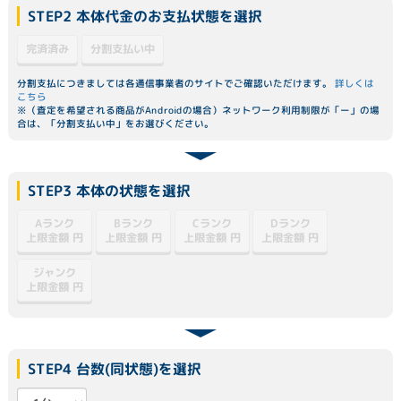
STEP2 本体代金のお支払状態を選択
分割支払い中
完済済み
分割支払につきましては各通信事業者のサイトでご確認いただけます。
詳しくは
こちら
※（査定を希望される商品がAndroidの場合）ネットワーク利用制限が「ー」の場
合は、「分割支払い中」をお選びください。
STEP3 本体の状態を選択
Dランク
Aランク
Bランク
Cランク
上限金額
上限金額
上限金額
上限金額
円
円
円
円
ジャンク
上限金額
円
STEP4 台数(同状態)を選択